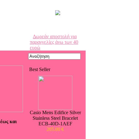
καλάθι αγορών
Δωρεάν αποστολή για
παραγγελίες άνω των 40
ευρώ
Best Seller
Casio Mens Edifice Silver
Stainless Steel Bracelet
 έως και
ECB-40D-1AEF
205.00 €