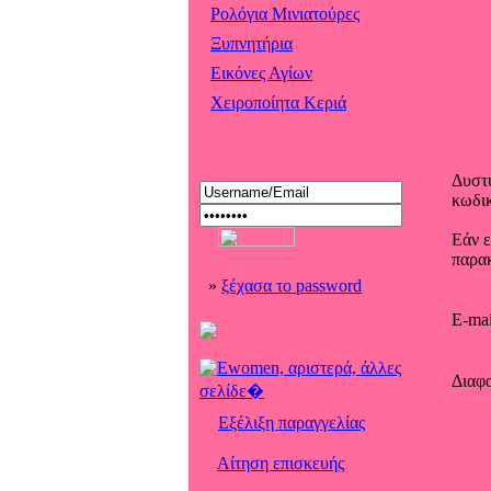
Ρολόγια Μινιατούρες
Ξυπνητήρια
Εικόνες Αγίων
Χειροποίητα Κεριά
Δυστ
κωδι
Εάν ε
παρακ
»
ξέχασα το password
E-mai
Διαφ
Εξέλιξη παραγγελίας
Αίτηση επισκευής