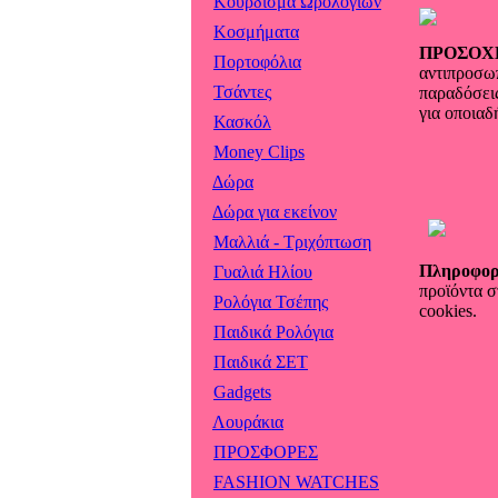
Κούρδισμα Ωρολογιών
Κοσμήματα
ΠΡΟΣΟΧ
Πορτοφόλια
αντιπροσωπ
Τσάντες
παραδόσει
για οποιαδ
Κασκόλ
Money Clips
Δώρα
Δώρα για εκείνον
Μαλλιά - Τριχόπτωση
Πληροφορ
Γυαλιά Ηλίου
προϊόντα σ
Ρολόγια Τσέπης
cookies.
Παιδικά Ρολόγια
Παιδικά ΣΕΤ
Gadgets
Λουράκια
ΠΡΟΣΦΟΡΕΣ
FASHION WATCHES